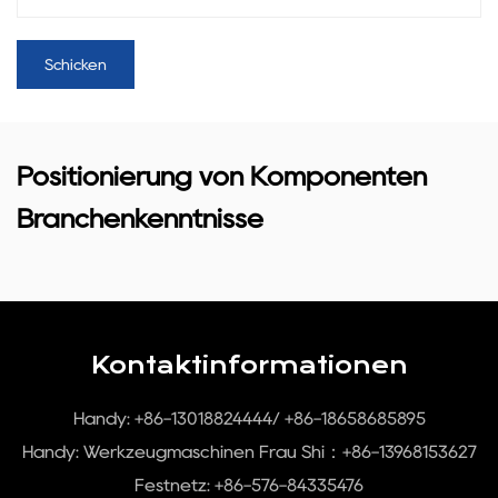
Positionierung von Komponenten
Branchenkenntnisse
Kontaktinformationen
Handy: +86-13018824444/ +86-18658685895
Handy:
Werkzeugmaschinen Frau Shi：+86-13968153627
Festnetz: +86-576-84335476