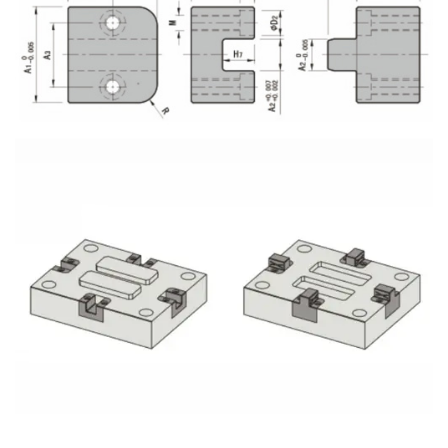
unterschiedlicher Herstellungsprozesse gerecht wird.
Erleichterte Installation:
Hersteller schätzen die Benutzerfreundlichkeit des
Positionierungsblocks, da er eine einfache Installation in
vorhandenen Formen ermöglicht. Sein unkompliziertes
Design reduziert den Zeit- und Arbeitsaufwand für die
Integration und ermöglicht einen reibungslosen und
effizienten Produktionsablauf.
Kosteneffiziente Lösung:
Durch die Fokussierung auf wesentliche Funktionen
ohne unnötige Verzierungen stellt der Positionierblock
für Kunststoffformteile eine kostengünstige Lösung für
Hersteller dar, die die Präzision ihrer Formprozesse
verbessern möchten. Seine Erschwinglichkeit geht keine
Kompromisse bei der Qualität ein und bietet ein gutes