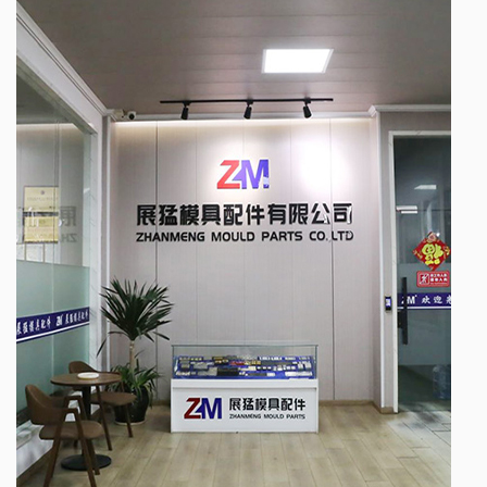
Formteile genau ausgerichtet sind, was zur Produktion
hochwertiger Kunststoffkomponenten führt.
Zusammenfassend lässt sich sagen, dass der
Positionierblock für Kunststoffformteile ein Beweis für
unser Engagement ist, praktische und effektive
Lösungen für den Fertigungssektor bereitzustellen.
Seine unauffällige, aber entscheidende Rolle im
Formprozess macht es zu einem Werkzeug für
Hersteller, die Präzision, Haltbarkeit und Kosteneffizienz
suchen. Während wir unser Produktangebot
kontinuierlich weiterentwickeln und verfeinern, bleibt
der Ortungsblock für Kunststoffformteile eine
zuverlässige und stabile Wahl für diejenigen, die ihre
Kunststoffformvorgänge optimieren möchten.