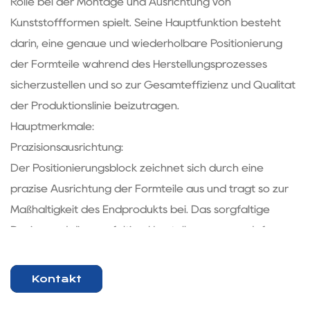
Rolle bei der Montage und Ausrichtung von
Kunststoffformen spielt. Seine Hauptfunktion besteht
darin, eine genaue und wiederholbare Positionierung
der Formteile während des Herstellungsprozesses
sicherzustellen und so zur Gesamteffizienz und Qualität
der Produktionslinie beizutragen.
Hauptmerkmale:
Präzisionsausrichtung:
Der Positionierungsblock zeichnet sich durch eine
präzise Ausrichtung der Formteile aus und trägt so zur
Maßhaltigkeit des Endprodukts bei. Das sorgfältige
Design und die sorgfältige Herstellung sorgen dafür,
dass die Komponenten nahtlos zusammenpassen,
wodurch die Wahrscheinlichkeit von Fehlern im
Kontakt
Produktionsprozess verringert wird.